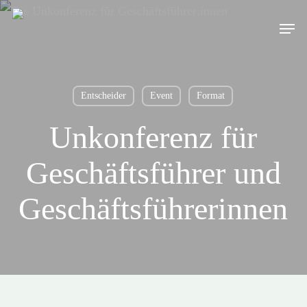
Skip
Men
to
main
content
Entscheider
Event
Format
Unkonferenz für
Geschäftsführer und
Geschäfts­führerinnen