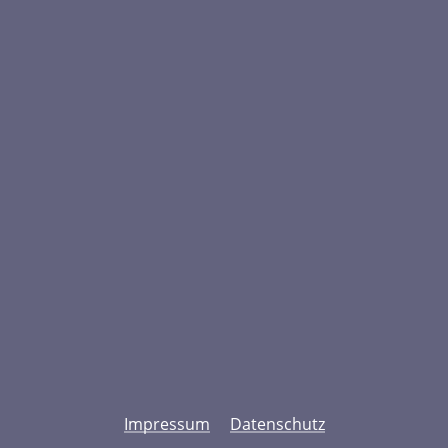
Te
017
E-
db
Impressum
Datenschutz