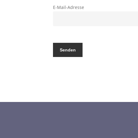
E-Mail-Adresse
Bitte
lasse
dieses
Feld
leer.